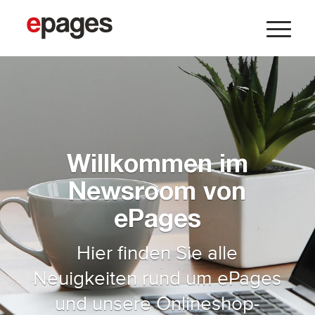
Willkommen im
Newsroom von
ePages
Hier finden Sie alle
Neuigkeiten rund um ePages
und unsere Onlineshop-