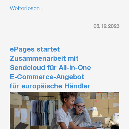
Weiterlesen
05.12.2023
ePages startet
Zusammenarbeit mit
Sendcloud für All-in-One
E-Commerce-Angebot
für europäische Händler